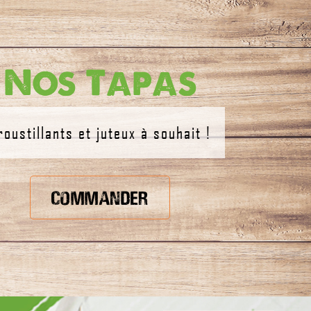
Nos Tapas
roustillants et juteux à souhait !
Commander