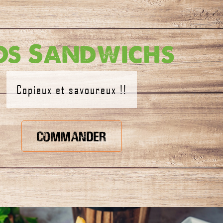
os Sandwichs
Copieux et savoureux !!
Commander