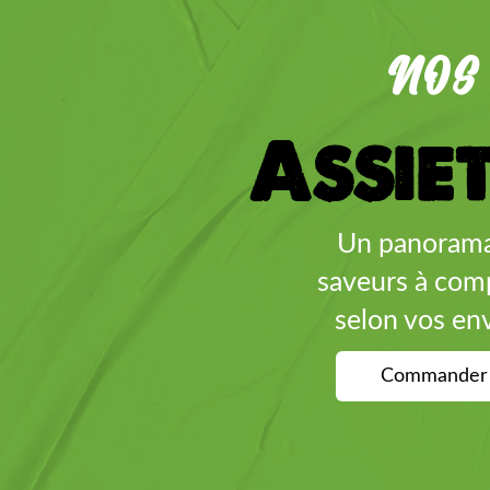
NOS
Assie
Un panoram
saveurs à com
selon vos env
Commander