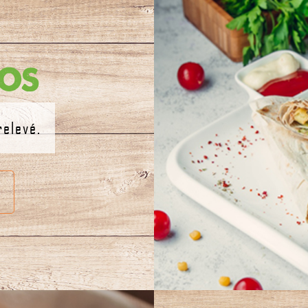
os
relevé.