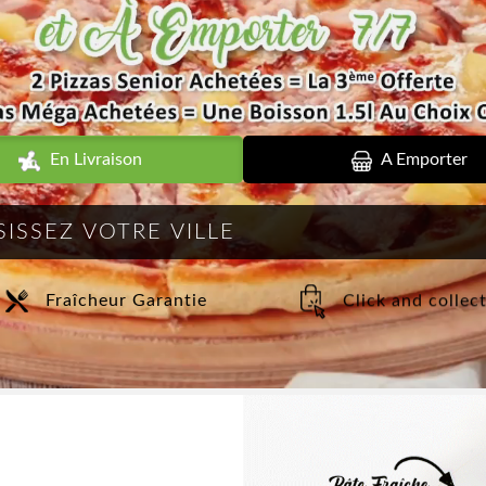
En Livraison
A Emporter
Fraîcheur Garantie
Click and collec