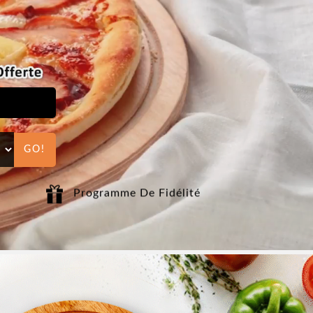
GO!
t
Programme De Fidélité