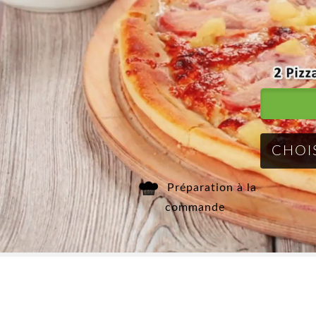
Mobile
Programme
De Fidélité
Vos
Avis
Zones
Préparation à la
commande
de
Livraison