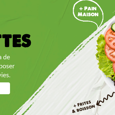
ttes
a de
poser
ies.