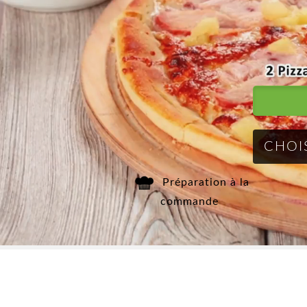
Mobile
Programme
De Fidélité
Vos
Avis
Zones
Préparation à la
commande
de
Livraison