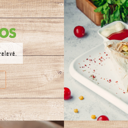
os
relevé.