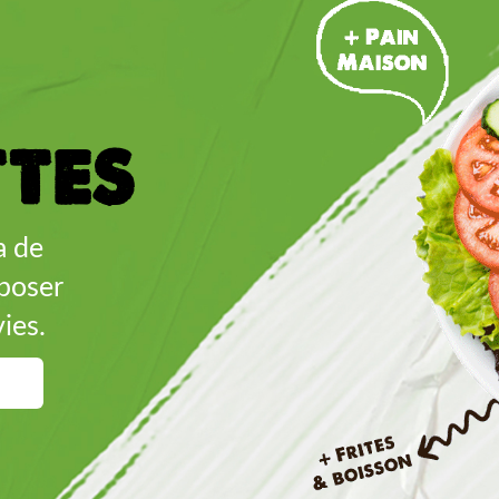
ttes
a de
poser
ies.