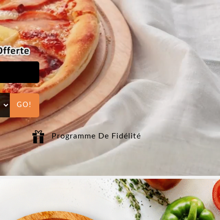
GO!
t
Programme De Fidélité