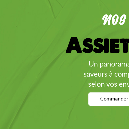
NOS
Assie
Un panoram
saveurs à com
selon vos env
Commander