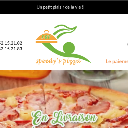
Le paiement avec les chèques v
52.15.21.82
52.15.21.83
Le paieme