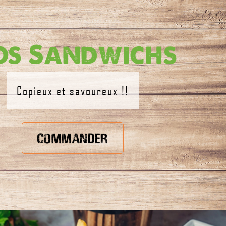
os Sandwichs
Copieux et savoureux !!
Commander