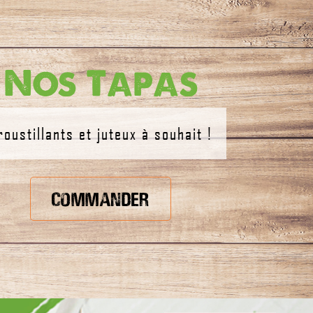
Nos Tapas
roustillants et juteux à souhait !
Commander