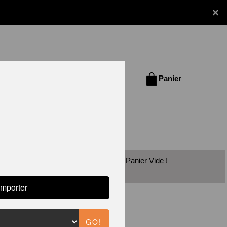
×
Se connecter /
Panier
S'inscrire
Panier Vide !