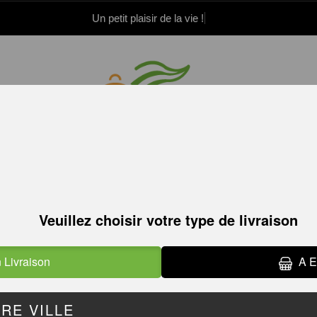
Un petit plaisir de la vie !
.52.15.21.82
.52.15.21.83
BOWLS