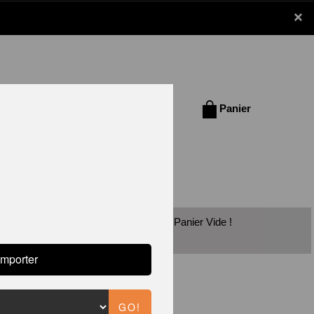
×
Se connecter /
Panier
S'inscrire
Panier Vide !
ARINES
RBECUE