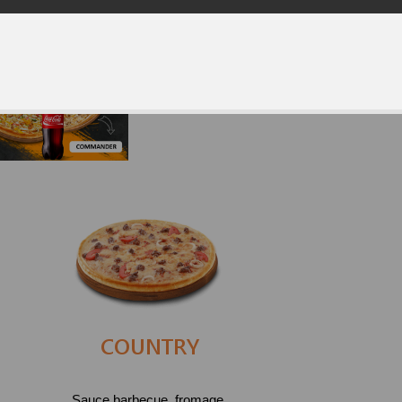
COUNTRY
Sauce barbecue, fromage,