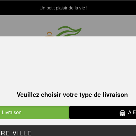
Un petit plaisir de la vie !
.52.15.21.82
.52.15.21.83
PIZZAS BARBECUE
E
PIZZAS CRÈME
PIZZAS M
FRAÎCHE
PIZZAS BA