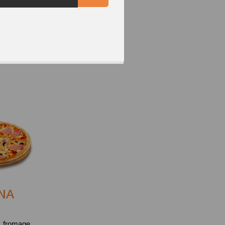
INA
, fromage,