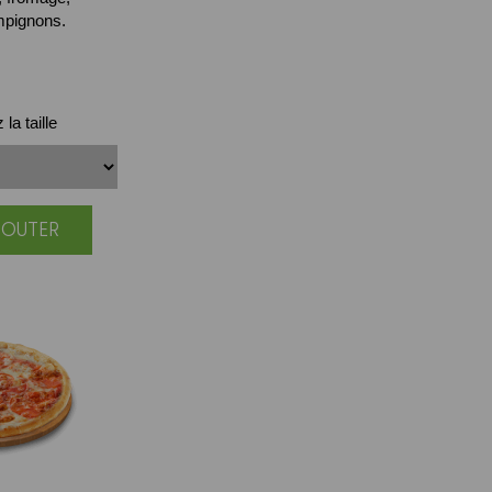
mpignons.
la taille
JOUTER
|