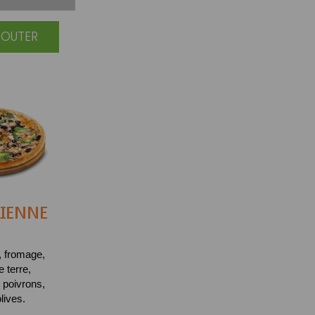
JOUTER
|
IENNE
, fromage,
 terre,
 poivrons,
lives.