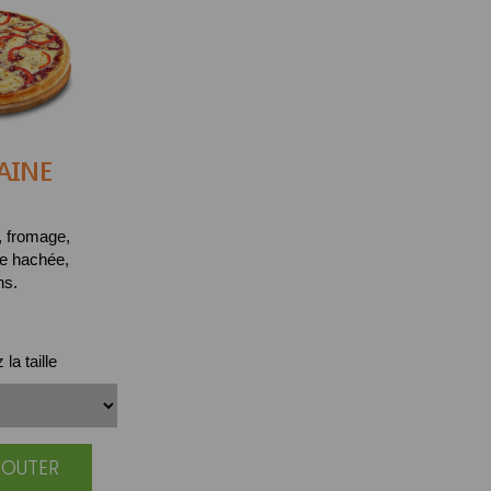
AINE
, fromage,
de hachée,
ns.
la taille
JOUTER
|