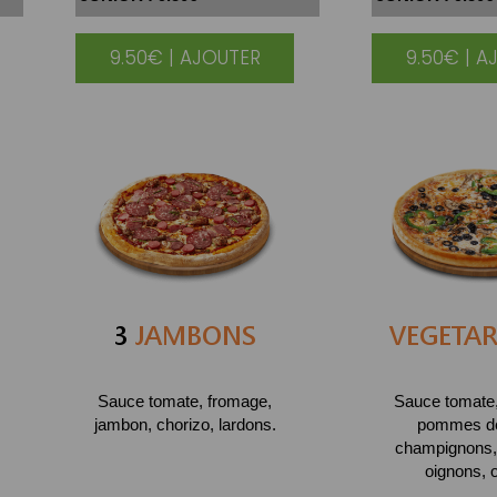
9.50€ | AJOUTER
9.50€ | A
|
3
JAMBONS
VEGETAR
Sauce tomate, fromage,
Sauce tomate
jambon, chorizo, lardons.
pommes de
champignons,
oignons, o