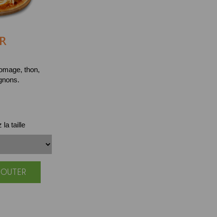
R
omage, thon,
gnons.
la taille
JOUTER
|