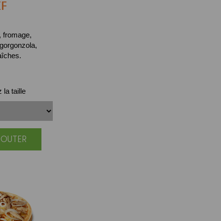
F
, fromage,
gorgonzola,
aîches.
la taille
JOUTER
|