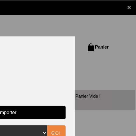
×
Se connecter /
Panier
S'inscrire
Panier Vide !
ARINES
RBECUE