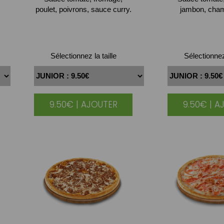
poulet, poivrons, sauce curry.
jambon, cha
Sélectionnez la taille
Sélectionnez 
9.50€ | AJOUTER
9.50€ | A
|