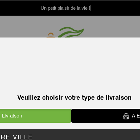
Un petit plaisir de la v
.52.15.21.82
.52.15.21.83
PIZZAS TOMATE
E
PIZZAS CRÈME
PIZZAS M
FRAÎCHE
PIZZAS BA