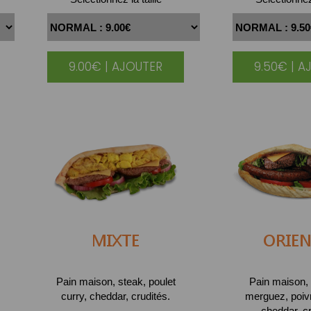
9.00€ | AJOUTER
9.50€ | A
MIXTE
ORIEN
Pain maison, steak, poulet
Pain maison, 
curry, cheddar, crudités.
merguez, poivr
cheddar, cr