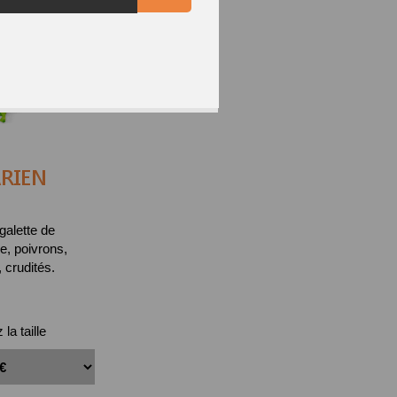
RIEN
galette de
, poivrons,
crudités.
la taille