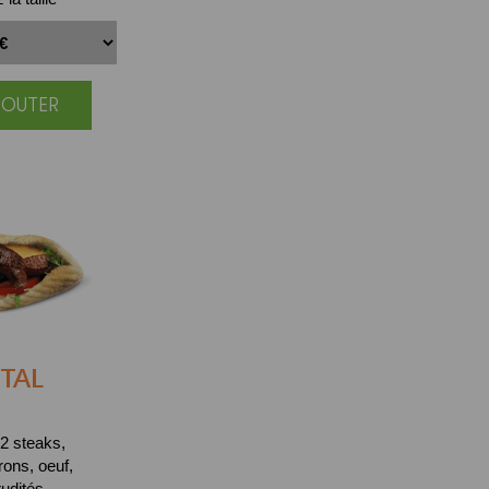
JOUTER
TAL
2 steaks,
ons, oeuf,
udités.