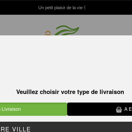
Un petit plaisir de la vie !
.52.15.21.82
.52.15.21.83
Le paiement a
ANDWICHS
COMPOSEZ VOTRE SANDWICH
MAKLO