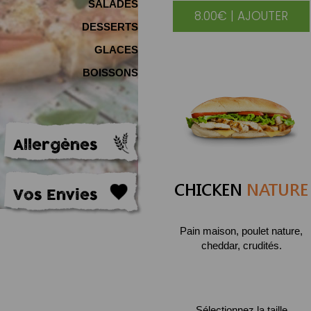
SALADES
8.00€ | AJOUTER
DESSERTS
GLACES
BOISSONS
Allergènes
CHICKEN
NATURE
Vos Envies
Pain maison, poulet nature,
cheddar, crudités.
Sélectionnez la taille