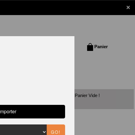
×
Se connecter /
Panier
S'inscrire
vec les chèques vacances est disponible!
Panier Vide !
UB