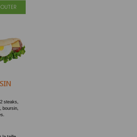
JOUTER
SIN
2 steaks,
, boursin,
és.
la taille