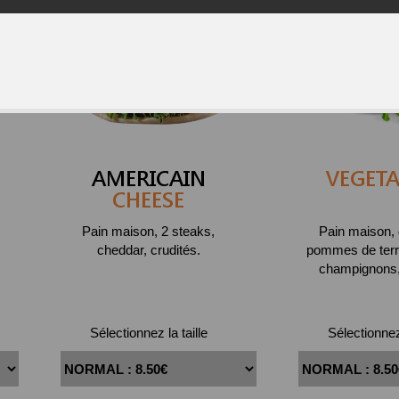
AMERICAIN
VEGETA
CHEESE
Pain maison, 2 steaks,
Pain maison, 
cheddar, crudités.
pommes de terre
champignons, 
Sélectionnez la taille
Sélectionnez 