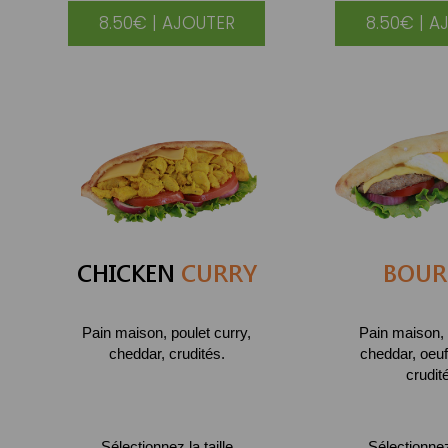
8.50€ | AJOUTER
8.50€ | A
CHICKEN
CURRY
BOUR
Pain maison, poulet curry,
Pain maison, 
cheddar, crudités.
cheddar, oeuf
crudit
Sélectionnez la taille
Sélectionnez 