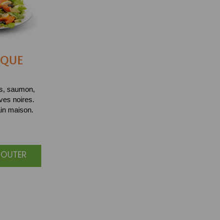
IQUE
es, saumon,
ves noires.
in maison.
JOUTER