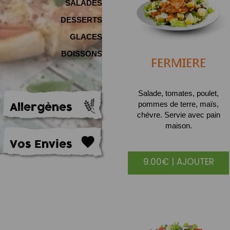
SALADES
DESSERTS
GLACES
BOISSONS
FERMIERE
Salade, tomates, poulet,
Allergènes
pommes de terre, maïs,
chévre. Servie avec pain
maison.
Vos Envies
9.00€ | AJOUTER