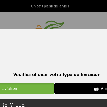
Un petit plaisir de la vie !
.52.15.21.82
.52.15.21.83
SALADES