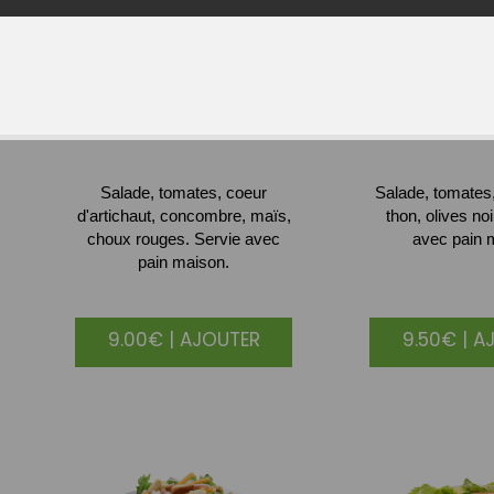
VEGETARIENNE
NICO
Salade, tomates, coeur
Salade, tomates,
d'artichaut, concombre, maïs,
thon, olives no
choux rouges. Servie avec
avec pain 
pain maison.
9.00€ | AJOUTER
9.50€ | A