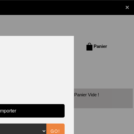
×
Se connecter /
Panier
S'inscrire
Panier Vide !