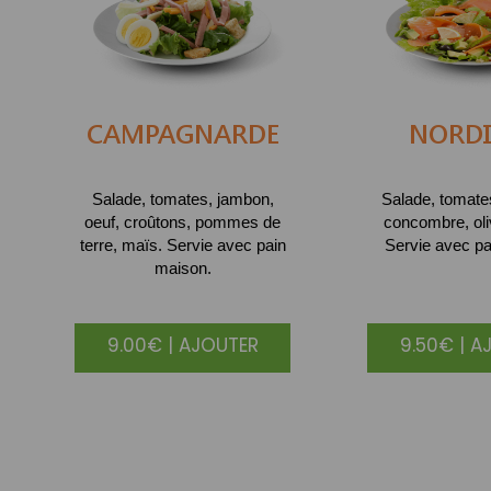
CAMPAGNARDE
NORD
Salade, tomates, jambon,
Salade, tomat
oeuf, croûtons, pommes de
concombre, oli
terre, maïs. Servie avec pain
Servie avec pa
maison.
9.00€ | AJOUTER
9.50€ | A