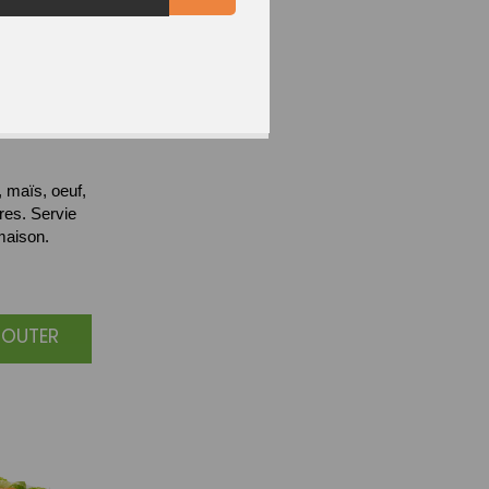
ISE
 maïs, oeuf,
ires. Servie
maison.
JOUTER