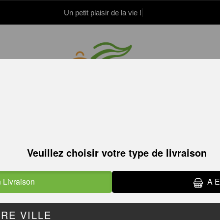
Un petit plaisir de la vie !
.52.15.21.82
.52.15.21.83
Le paiement a
ANDWICHS
COMPOSEZ VOTRE SANDWICH
MAKLO