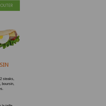
JOUTER
SIN
2 steaks,
, boursin,
és.
la taille