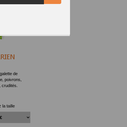
RIEN
galette de
, poivrons,
crudités.
la taille