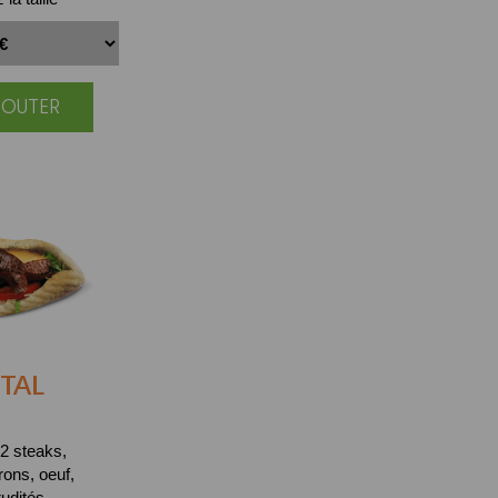
JOUTER
TAL
2 steaks,
ons, oeuf,
udités.