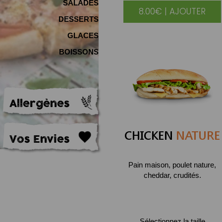
SALADES
8.00€ | AJOUTER
DESSERTS
GLACES
BOISSONS
Allergènes
CHICKEN
NATURE
Vos Envies
Pain maison, poulet nature,
cheddar, crudités.
Sélectionnez la taille