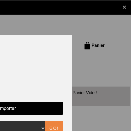
×
Se connecter /
Panier
S'inscrire
vec les chèques vacances est disponible!
Panier Vide !
UB