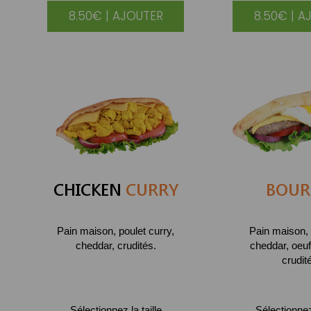
8.50€ | AJOUTER
8.50€ | A
CHICKEN
CURRY
BOUR
Pain maison, poulet curry,
Pain maison, 
cheddar, crudités.
cheddar, oeuf
crudit
Sélectionnez la taille
Sélectionnez 