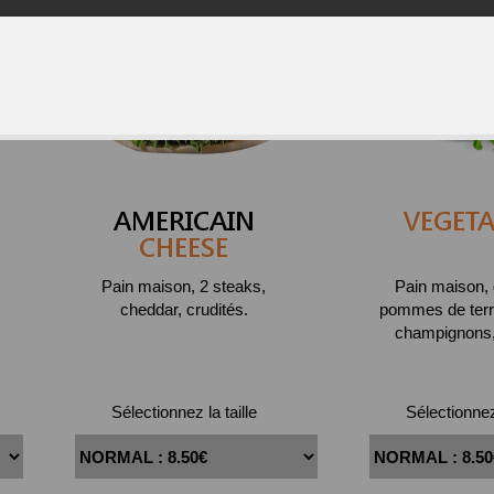
AMERICAIN
VEGETA
CHEESE
Pain maison, 2 steaks,
Pain maison, 
cheddar, crudités.
pommes de terre
champignons, 
Sélectionnez la taille
Sélectionnez 