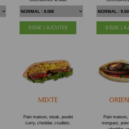
9.00€ | AJOUTER
9.50€ | A
MIXTE
ORIEN
Pain maison, steak, poulet
Pain maison, 
curry, cheddar, crudités.
merguez, poivr
cheddar, cr