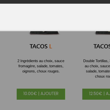
TACOS
L
TACO
2 Ingrédients au choix, sauce
Double Tortillas,
fromagère, salade, tomates,
au choix, sauce
oignons, choux rouges.
salade, tomate
choux ro
10.00€ | AJOUTER
12.50€ | 