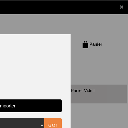
×
Se connecter /
Panier
S'inscrire
Panier Vide !