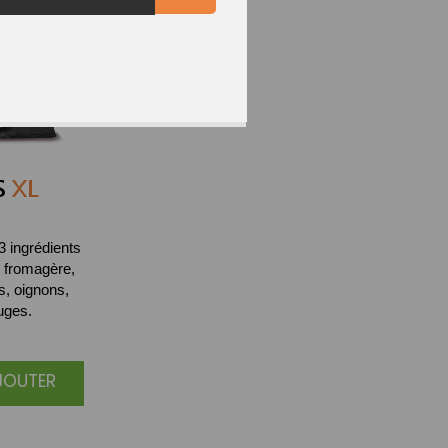
S
XL
 3 ingrédients
 fromagère,
s, oignons,
uges.
AJOUTER