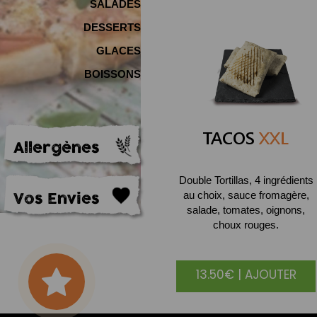
SALADES
DESSERTS
GLACES
BOISSONS
TACOS
XXL
Allergènes
Double Tortillas, 4 ingrédients
Vos Envies
au choix, sauce fromagère,
salade, tomates, oignons,
choux rouges.
13.50€ | AJOUTER