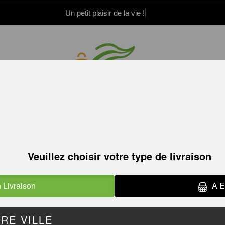
Un petit plaisir de la vie !
.52.15.21.82
.52.15.21.83
TACOS
TACOS
TACOS DU CHEF
GRATINÉS