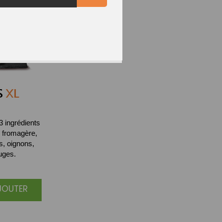
S
XL
 3 ingrédients
 fromagère,
s, oignons,
uges.
AJOUTER