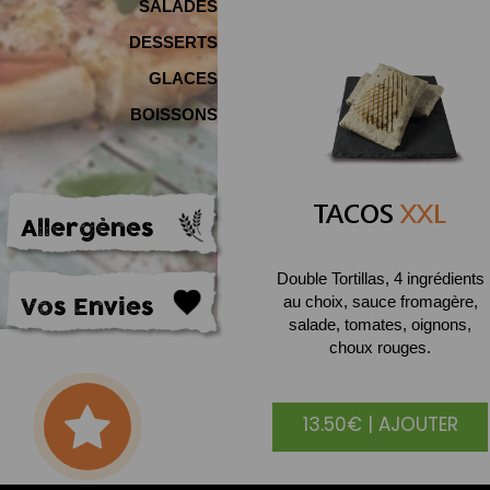
SALADES
DESSERTS
GLACES
BOISSONS
TACOS
XXL
Allergènes
Double Tortillas, 4 ingrédients
Vos Envies
au choix, sauce fromagère,
salade, tomates, oignons,
choux rouges.
13.50€ | AJOUTER