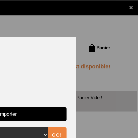
×
Se connecter /
Panier
S'inscrire
Panier Vide !