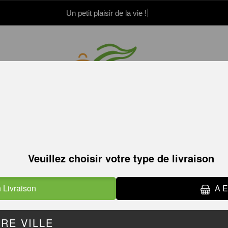
Un petit plaisir de la vie !
.52.15.21.82
.52.15.21.83
TACOS
TACOS
TACOS DU CHEF
GRATINÉS