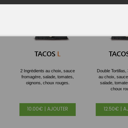
TACOS
L
TACO
2 Ingrédients au choix, sauce
Double Tortillas,
fromagère, salade, tomates,
au choix, sauce
oignons, choux rouges.
salade, tomate
choux ro
10.00€ | AJOUTER
12.50€ | 