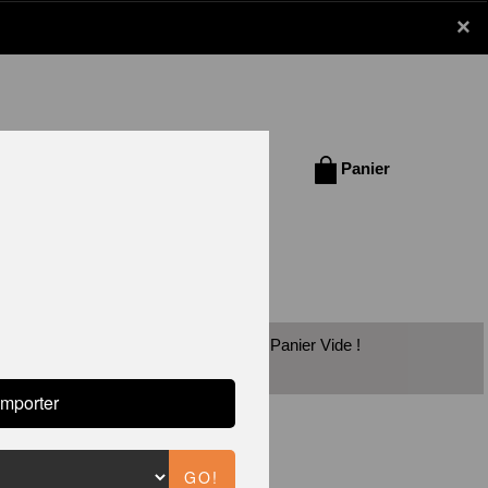
×
Se connecter /
Panier
S'inscrire
vec les chèques vacances est disponible!
Panier Vide !