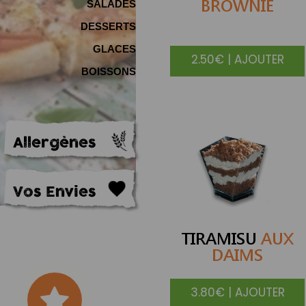
BROWNIE
SALADES
DESSERTS
GLACES
2.50€ | AJOUTER
BOISSONS
Allergènes
Vos Envies
TIRAMISU
AUX
DAIMS
3.80€ | AJOUTER