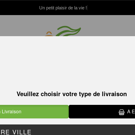
Un petit plaisir de la vie !
.52.15.21.82
.52.15.21.83
Le paiement a
DESSERTS