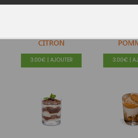
TARTE
AU
TARTE
CITRON
POM
3.00€ | AJOUTER
3.00€ | A