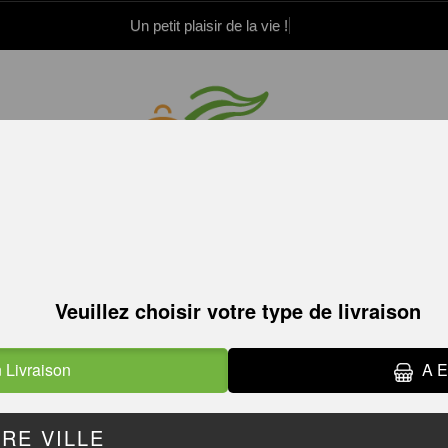
Un petit plaisir de la vie !
.52.15.21.82
.52.15.21.83
PLATS CHAUDS
TS CHAUDS
TAGLIATELLES