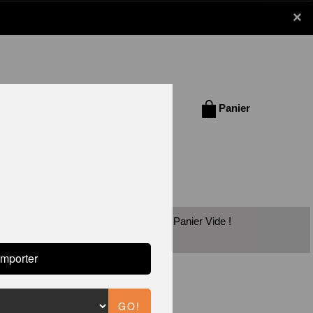
×
Se connecter /
Panier
S'inscrire
Panier Vide !