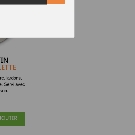
IN
LETTE
e, lardons,
ge. Servi avec
son.
AJOUTER