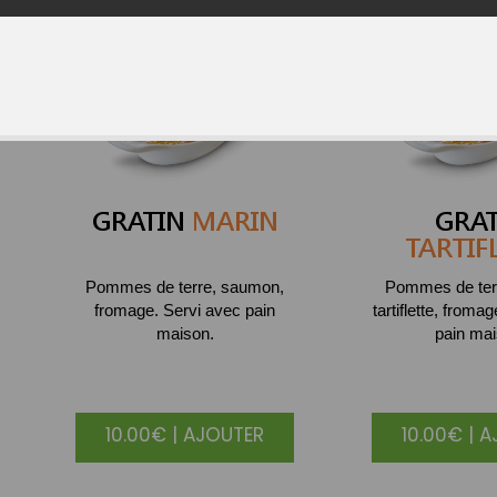
GRATIN
MARIN
GRAT
TARTIF
Pommes de terre, saumon,
Pommes de terr
fromage. Servi avec pain
tartiflette, froma
maison.
pain mai
10.00€ | AJOUTER
10.00€ | 